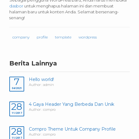
Sebagai pengguna WordPress baru, Anda harus membuka
dasbor
untuk menghapus halaman ini dan membuat
halaman baru untuk konten Anda. Selamat bersenang-
senang!
company
profile
template
wordpress
Berita Lainnya
7
Hello world!
Author : admin
04/2021
28
4 Gaya Header Yang Berbeda Dan Unik
Author : compro
11/2017
28
Compro Theme Untuk Company Profile
Author : compro
11/2017