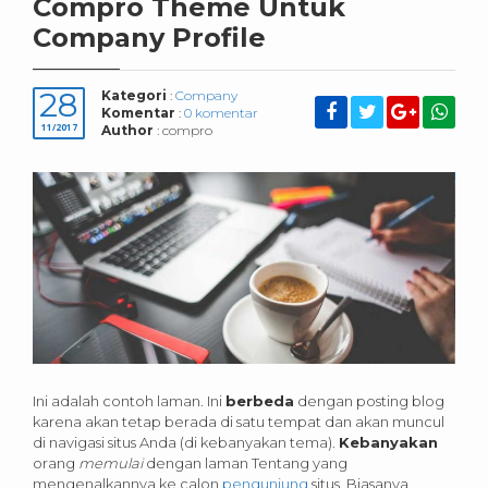
Compro Theme Untuk
Company Profile
28
Kategori
:
Company
Komentar
:
0 komentar
11/2017
Author
: compro
Ini adalah contoh laman. Ini
berbeda
dengan posting blog
karena akan tetap berada di satu tempat dan akan muncul
di navigasi situs Anda (di kebanyakan tema).
Kebanyakan
orang
memulai
dengan laman Tentang yang
mengenalkannya ke calon
pengunjung
situs. Biasanya