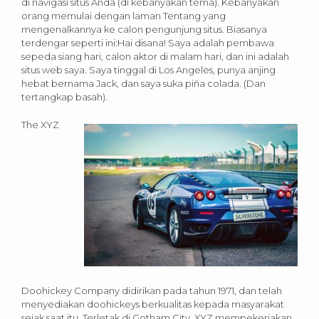
di navigasi situs Anda (di kebanyakan tema). Kebanyakan
orang memulai dengan laman Tentang yang
mengenalkannya ke calon pengunjung situs. Biasanya
terdengar seperti ini:Hai disana! Saya adalah pembawa
sepeda siang hari, calon aktor di malam hari, dan ini adalah
situs web saya. Saya tinggal di Los Angeles, punya anjing
hebat bernama Jack, dan saya suka piña colada. (Dan
tertangkap basah).
The XYZ
Doohickey Company didirikan pada tahun 1971, dan telah
menyediakan doohickeys berkualitas kepada masyarakat
sejak saat itu. Terletak di Gotham City, XYZ mempekerjakan