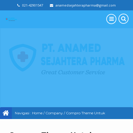
021-42901547
anamedsejahterapharma@gmail.com
Navigasi :
Home
/
Company
/
Compro Theme Untuk
Company Profile