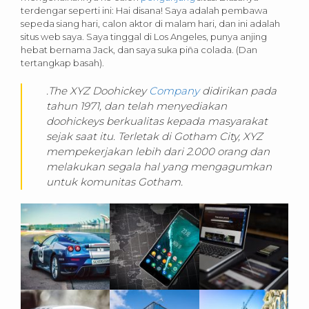
terdengar seperti ini: Hai disana! Saya adalah pembawa
sepeda siang hari, calon aktor di malam hari, dan ini adalah
situs web saya. Saya tinggal di Los Angeles, punya anjing
hebat bernama Jack, dan saya suka piña colada. (Dan
tertangkap basah).
.The XYZ Doohickey
Company
didirikan pada
tahun 1971, dan telah menyediakan
doohickeys berkualitas kepada masyarakat
sejak saat itu. Terletak di Gotham City, XYZ
mempekerjakan lebih dari 2.000 orang dan
melakukan segala hal yang mengagumkan
untuk komunitas Gotham.